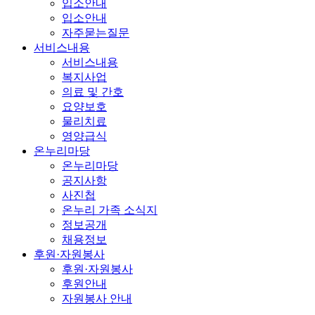
입소안내
입소안내
자주묻는질문
서비스내용
서비스내용
복지사업
의료 및 간호
요양보호
물리치료
영양급식
온누리마당
온누리마당
공지사항
사진첩
온누리 가족 소식지
정보공개
채용정보
후원·자원봉사
후원·자원봉사
후원안내
자원봉사 안내