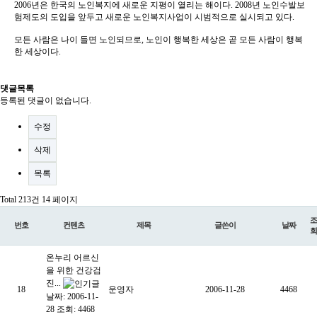
2006년은 한국의 노인복지에 새로운 지평이 열리는 해이다. 2008년 노인수발보
험제도의 도입을 앞두고 새로운 노인복지사업이 시범적으로 실시되고 있다.
모든 사람은 나이 들면 노인되므로, 노인이 행복한 세상은 곧 모든 사람이 행복
한 세상이다.
댓글목록
등록된 댓글이 없습니다.
수정
삭제
목록
Total 213건
14 페이지
조
번호
컨텐츠
제목
글쓴이
날짜
회
온누리 어르신
을 위한 건강검
진...
18
운영자
2006-11-28
4468
날짜: 2006-11-
28
조회: 4468