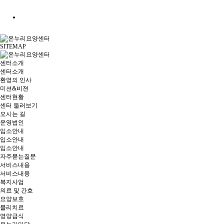
SITEMAP
센터소개
센터소개
환영의 인사
미션&비젼
센터현황
센터 둘러보기
오시는 길
운영법인
입소안내
입소안내
입소안내
자주묻는질문
서비스내용
서비스내용
복지사업
의료 및 간호
요양보호
물리치료
영양급식