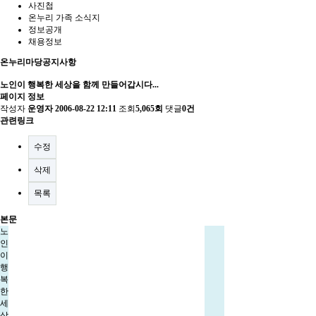
사진첩
온누리 가족 소식지
정보공개
채용정보
온누리마당
공지사항
노인이 행복한 세상을 함께 만들어갑시다...
페이지 정보
작성자
운영자
2006-08-22 12:11
조회
5,065회
댓글
0건
관련링크
수정
삭제
목록
본문
노
인
이
행
복
한
세
상