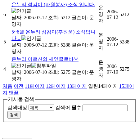
온누리 섬김이 (자원봉사) 소식 입니다.
운
2006-
영
6
5212
07-12
날짜: 2006-07-12
조회: 5212
글쓴이:
운
자
영자
5~6월 온누리 섬김이(후원품) 소식입니
운
다...
2006-
영
5
5288
07-12
날짜: 2006-07-12
조회: 5288
글쓴이:
운
자
영자
온누리 어르신의 세잎클로바^^
운
2006-
영
4
5275
07-10
날짜: 2006-07-10
조회: 5275
글쓴이:
운
자
영자
처음
이전
11
페이지
12
페이지
13
페이지
열린
14
페이지
15
페이
지
맨끝
게시물 검색
검색대상
검색어
필수