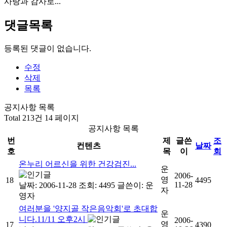
사랑과 감사로...
댓글목록
등록된 댓글이 없습니다.
수정
삭제
목록
공지사항 목록
Total 213건
14 페이지
공지사항 목록
번
제
글쓴
조
컨텐츠
날짜
호
목
이
회
온누리 어르신을 위한 건강검진...
운
2006-
영
18
4495
11-28
날짜: 2006-11-28
조회: 4495
글쓴이:
운
자
영자
여러분을 '양지골 작은음악회'로 초대합
운
니다.11/11 오후2시
2006-
영
17
4390