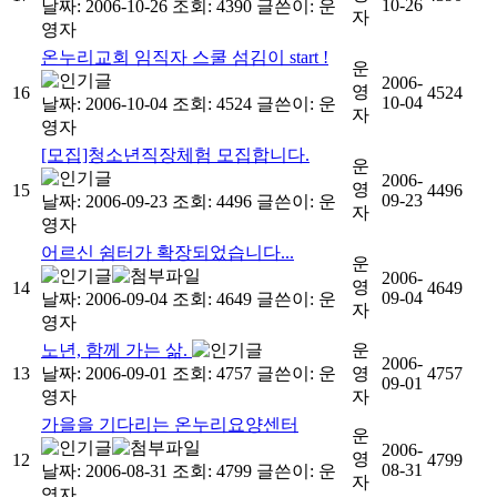
10-26
날짜: 2006-10-26
조회: 4390
글쓴이:
운
자
영자
온누리교회 임직자 스쿨 섬김이 start !
운
2006-
영
16
4524
10-04
날짜: 2006-10-04
조회: 4524
글쓴이:
운
자
영자
[모집]청소년직장체험 모집합니다.
운
2006-
영
15
4496
09-23
날짜: 2006-09-23
조회: 4496
글쓴이:
운
자
영자
어르신 쉼터가 확장되었습니다...
운
2006-
영
14
4649
09-04
날짜: 2006-09-04
조회: 4649
글쓴이:
운
자
영자
노년, 함께 가는 삶.
운
2006-
13
날짜: 2006-09-01
조회: 4757
글쓴이:
운
영
4757
09-01
영자
자
가을을 기다리는 온누리요양센터
운
2006-
영
12
4799
08-31
날짜: 2006-08-31
조회: 4799
글쓴이:
운
자
영자