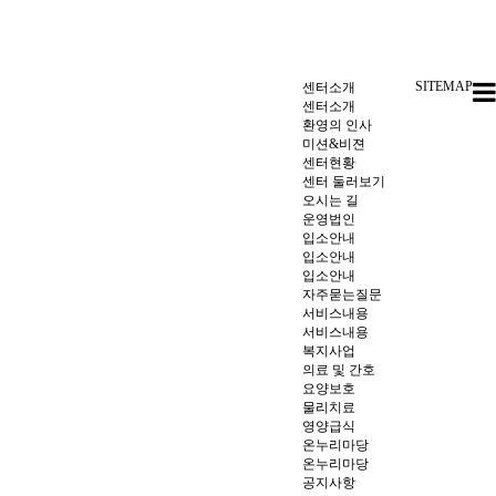
SITEMAP
센터소개
센터소개
환영의 인사
미션&비젼
센터현황
센터 둘러보기
오시는 길
운영법인
입소안내
입소안내
입소안내
자주묻는질문
서비스내용
서비스내용
복지사업
의료 및 간호
요양보호
물리치료
영양급식
온누리마당
온누리마당
공지사항