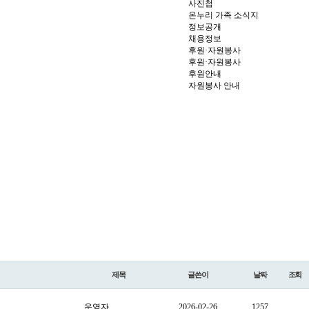
사진첩
온누리 가족 소식지
정보공개
채용정보
후원·자원봉사
후원·자원봉사
후원안내
자원봉사 안내
제목
글쓴이
날짜
조회
운영자
2026-02-26
1257