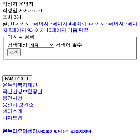
작성자
운영자
작성일
2026-05-10
조회
384
열린
1
페이지
2
페이지
3
페이지
4
페이지
5
페이지
6
페이지
7
페이
지
8
페이지
9
페이지
10
페이지
다음
맨끝
게시물 검색
검색대상
검색어
필수
FAMILY SITE
온누리복지재단
국민건강보험공단
용인시청
용인시 보건소
센터소개
사이트맵
온누리요양센터
사회복지법인 온누리복지재단