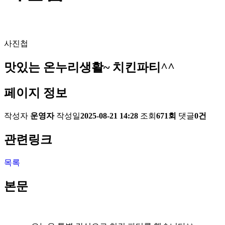
사진첩
맛있는 온누리생활~ 치킨파티^^
페이지 정보
작성자
운영자
작성일
2025-08-21 14:28
조회
671회
댓글
0건
관련링크
목록
본문