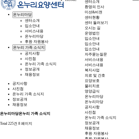
센터소개
환영의 인사
미션&비젼
온누리마당
센터현황
센터소개
센터 둘러보기
입소안내
오시는 길
서비스내용
운영법인
온누리마당
입소안내
후원·자원봉사
입소안내
온누리 가족 소식지
입소안내
공지사항
자주묻는질문
사진첩
서비스내용
온누리 가족 소식지
서비스내용
정보공개
복지사업
채용정보
의료 및 간호
요양보호
공지사항
물리치료
사진첩
영양급식
온누리 가족 소식지
온누리마당
정보공개
온누리마당
채용정보
공지사항
사진첩
온누리마당
온누리 가족 소식지
온누리 가족 소식지
정보공개
Total 225건
8 페이지
채용정보
후원·자원봉사
후원·자원봉사