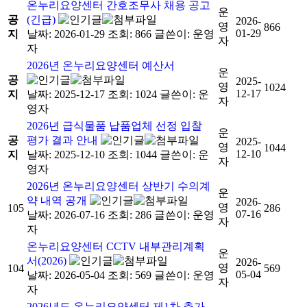
온누리요양센터 간호조무사 채용 공고
운
공
(긴급)
2026-
영
866
01-29
지
날짜: 2026-01-29
조회: 866
글쓴이:
운영
자
자
2026년 온누리요양센터 예산서
운
공
2025-
영
1024
12-17
지
날짜: 2025-12-17
조회: 1024
글쓴이:
운
자
영자
2026년 급식물품 납품업체 선정 입찰
운
공
평가 결과 안내
2025-
영
1044
12-10
지
날짜: 2025-12-10
조회: 1044
글쓴이:
운
자
영자
2026년 온누리요양센터 상반기 수의계
운
약 내역 공개
2026-
영
105
286
07-16
날짜: 2026-07-16
조회: 286
글쓴이:
운영
자
자
온누리요양센터 CCTV 내부관리계획
운
서(2026)
2026-
영
104
569
05-04
날짜: 2026-05-04
조회: 569
글쓴이:
운영
자
자
2026년도 온누리요양센터 제1차 추가