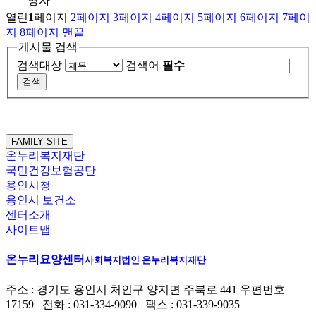
영자
열린
1
페이지
2
페이지
3
페이지
4
페이지
5
페이지
6
페이지
7
페이
지
8
페이지
맨끝
게시물 검색
검색대상
검색어
필수
FAMILY SITE
온누리복지재단
국민건강보험공단
용인시청
용인시 보건소
센터소개
사이트맵
온누리요양센터
사회복지법인 온누리복지재단
주소 : 경기도 용인시 처인구 양지면 주북로 441 우편번호
17159 전화 : 031-334-9090 팩스 : 031-339-9035