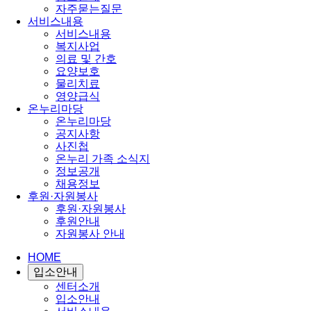
자주묻는질문
서비스내용
서비스내용
복지사업
의료 및 간호
요양보호
물리치료
영양급식
온누리마당
온누리마당
공지사항
사진첩
온누리 가족 소식지
정보공개
채용정보
후원·자원봉사
후원·자원봉사
후원안내
자원봉사 안내
HOME
입소안내
센터소개
입소안내