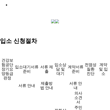
입소 신청절차
건강보
험공단
입소상
전염성
계약
입소대기서류
서류 제
계약서류
장기요
담 및
질환
및 입
준비
출
준비
양등급
대기
진단
소
판정
제출방
서류 안
서류 안내
법 안내
내
의사
소견
서
주민