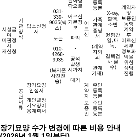
전화상
등록
담으로
계약자
등본
031-
및
X-ray,
어르신
339-
보증인
혈액,
가족
기
기본정
9035(팩
어
동행
소변
관계
관
입소신청
보
스)
르
시설급
계약
증명
양
서
신
여
(B형간
후
서
식
파악
또는
미판정
염, 매
어르신
시
독,
세부
(계약
-
010-
재신청
정보파
자와
4268-
결핵검
악을
의
공석
9935
사 필
위한
발생
수)
관계
상담
시까지
(복지폰
기재)
진행
사진전
대기
송)
장기요양
계
주민
인정서
약
등록
공
자
등본
단
개인별장
서
보
주민
기요양이
류
증
등록
용계획서
인
등본
장기요양 수가 변경에 따른 비용 안내
(2026년 1월 1일부터)